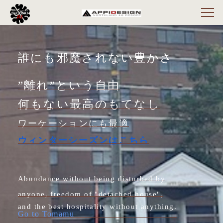
誰にも邪魔されない豊かさ
”離れ”という自由
何もない最高のもてなし
ワーケーションにも最適
ウィンターシーズンはこちら
Abundance without being disturbed by
anyone, freedom of "detached house",
and the best hospitality without anything.
Go to Tomamu