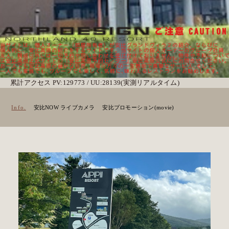
累計アクセス PV:129773 / UU:28139(実測リアルタイム)
Info.
安比NOW ライブカメラ
安比プロモーション(movie)